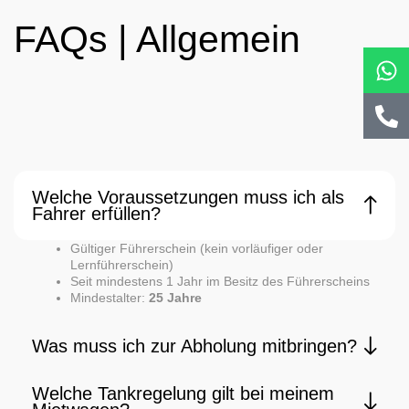
FAQs | Allgemein
W
P
al
Welche Voraussetzungen muss ich als
Fahrer erfüllen?
Gültiger Führerschein (kein vorläufiger oder
Lernführerschein)
Seit mindestens 1 Jahr im Besitz des Führerscheins
Mindestalter:
25 Jahre
Was muss ich zur Abholung mitbringen?
Welche Tankregelung gilt bei meinem