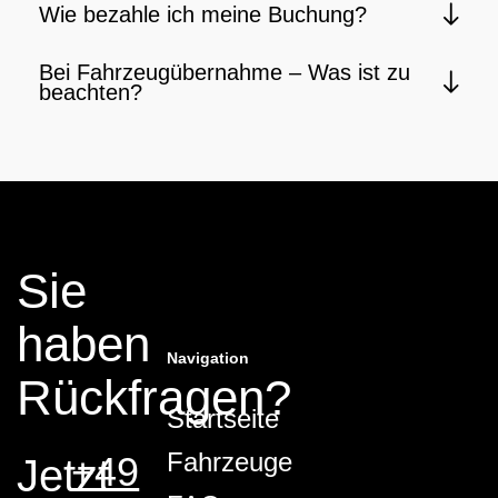
Wie bezahle ich meine Buchung?
Bei Fahrzeugübernahme – Was ist zu
beachten?
Sie
haben
Navigation
Rückfragen?
Startseite
Fahrzeuge
+49
Jetzt